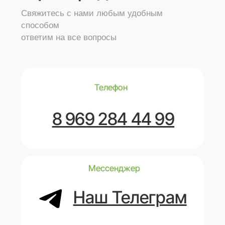
delosps@yandex.ru
Адрес
ООО "СПЕКТР СЕРВИС"
Юридический адрес: 143222, Московская
область, Г.О. Можайский, д. Глазово, тер.
ДПК Золотые пески, д. 1а.
ОГРН 1185053007699