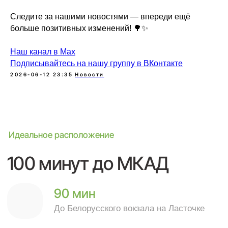
Следите за нашими новостями — впереди ещё
больше позитивных изменений! 🌳✨
Идеальное расположение
100 минут до МКАД
Наш канал в Мах
Подписывайтесь на нашу группу в ВКонтакте
90 мин
2026-06-12 23:35
Новости
До Белорусского вокзала на Ласточке
110 минут
до Сити по платной трассе М1
Узнать
Посмотреть на
подробнее о
ЯндексКартах
поселке